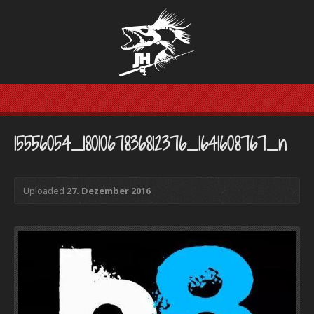
15556054_1801067836812376_1641608767_n
Uploaded
27. Dezember 2016