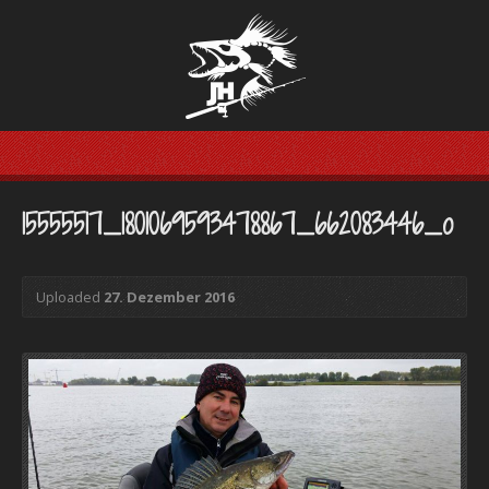
15555517_1801069593478867_662083446_o
Uploaded
27. Dezember 2016