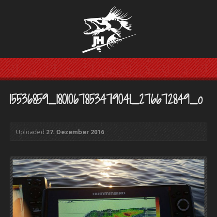
15536859_1801067853479041_276672849_o
Uploaded
27. Dezember 2016