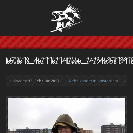
16508678_462776274112666_2423463587397
Uploaded
13. Februar 2017
Nebelzander in Amsterdam